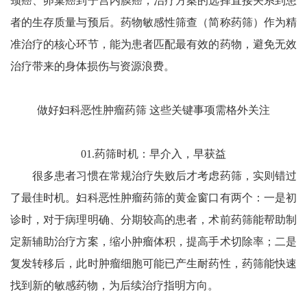
颈癌、卵巢癌到子宫内膜癌，治疗方案的选择直接关系到患
者的生存质量与预后。药物敏感性筛查（简称药筛）作为精
准治疗的核心环节，能为患者匹配最有效的药物，避免无效
治疗带来的身体损伤与资源浪费。
做好妇科恶性肿瘤药筛 这些关键事项需格外关注
01.药筛时机：早介入，早获益
很多患者习惯在常规治疗失败后才考虑药筛，实则错过
了最佳时机。妇科恶性肿瘤药筛的黄金窗口有两个：一是初
诊时，对于病理明确、分期较高的患者，术前药筛能帮助制
定新辅助治疗方案，缩小肿瘤体积，提高手术切除率；二是
复发转移后，此时肿瘤细胞可能已产生耐药性，药筛能快速
找到新的敏感药物，为后续治疗指明方向。