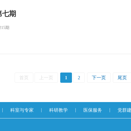
第七期
215期
首页
上一页
1
2
下一页
尾页
|
|
|
|
科室与专家
科研教学
医保服务
党群