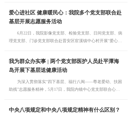
学会肿瘤学分会主任委员。 “医”心向党 坚守初心终不悔
成，需要研究制定“十五五”规划。研究制定好“十五五”规划，对
（精准到30分钟内），告别大清早排队苦等。 ✅ 检查当天
少年时代的苏璧泓在旧社会四处求学，但是读书报国、跟
爱心进社区 健康暖民心：我院多个党支部联合赴
于推动我国经济社会持续健康发展，为如期基本实现社会主义
就能约，医生开完检查单后，自助机直接结算、预约检查，无
着共产党走的信念却始终不变。随着解放战争的隆隆炮声响
现代化奠定更加坚实的基础，具有重大意义。 今年1月，
基层开展志愿服务活动
需往返不同窗口。 ✅ 复查号源提前约，就诊结束时即可预
起，1949年新中国诞生了，彼时苏璧泓因疾在家休养，目睹新
中央政治局决定，党的二十届四中全会审议“十五五”规划建
约下次复查号，支持选择心仪时间段。 02.自助机全能服务
旧中国两个执政党的巨大差别，他对共产党有了较全面的认
6月22日，我院影像党支部、检验党支部、日间党支部、病
议，成立文件起草组，由我担任组长，李强、王沪宁、蔡奇、
站 就诊卡一刷全搞定 ► 一键取号（支持多模式身份
识，萌生了加入中国共产党为建设新中国不断努力的梦想。
理党支部、门诊党支部联合赴晋安区宦溪镇中心村开展“爱心进
丁薛祥同志担任副组长，有关部门和地方负责同志参加，在中
核验：医保卡/电子医保码/院内就诊码） ► 诊后即时结算
1950年起，苏璧泓多次向党组织递交了入党申请书，接受
社区 健康暖民心”志愿服务活动。为当地村民提供便捷的健康服
央政治局常委会领导下承担《建议》稿起草工作。2月11日，文
费用 ► 自助预约CT/B超/MRI等检查 ► 自由选择检查
党组织的考验；1956年随陈毅元帅率领的中央代表团进藏工作
务，普及医疗知识，传递温暖与关爱。 活动现场，志愿者
件起草组召开第一次全体会议，《建议》稿起草工作正式启
我为群众办实事 | 两个党支部医护人员赴平潭海
时段 ► 一键电子病历打印、报告打印 智能提醒不误
期间，他深切感受到了共产党人的宽广胸怀，更加希望能够加
们开展《肺癌CT筛查与肺结节的解读》科普宣讲，讲解肺癌早
动。 党中央把发扬民主、集思广益贯穿文件起草工作全过
事 预约成功后立即收到短信，就诊或检查项目准确时间、
岛开展下基层送健康活动
入中国共产党，并以此严格要求自己，特别是党的十一届三中
期筛查的重要性及肺结节的科学管理方法；免费提供测血压、
程，深入开展调查研究，广泛征求各方意见。1月22日，党中央
地点、注意事项等。 此次升级后，90%的常规就诊流程可
全会后，他的入党信念更加迫切。他认为，入党是为了更直接
测血糖、乙肝表面抗原检测、幽门螺旋杆菌C14吹气检测等项
发出《关于对党的二十届四中全会研究“十五五”规划建议征求
为深入贯彻落实“四下基层、福行八闽——尊老爱幼、扶困
通过自助机完成，让我们共同努力，把排队时间转化为康复时
的接受党的教育，以便更好地发挥自己的作用。为此，苏璧泓
目，针对检测结果提供个性化的健康咨询指导；发放健康手
意见的通知》，在党内外一定范围征求意见。2月下旬，党中央
助残”志愿服务精神，5月17日，我院内镜中心党支部联合心肺
间，让就医过程更轻松舒心。 福建省肿瘤医院门诊部
坚持心有所信、方能行远，他始终不放弃加入中国共产党的信
册，帮助村民更好地了解自身健康状况；提供健康咨询服务，
组织6个调研组，赴12个省区市进行专题调研。与此同时，党中
党支部赴平潭开展志愿服务活动及主题党日活动。 在平潭
林秀梅/文 陈少雄 肖天涯/审
念。 1984年11月，他光荣地加入中国共产党，并多次被评
解答村民关于各类检查报告的疑问，为他们排忧解难；手把手
央部署部分中央和国家机关进行35项重点课题研究。4月30日，
屿头岛活动现场，消化内镜及心电图专家耐心为前来咨询的居
中央八项规定和中央八项规定精神有什么区别？
为“省卫生系统优秀共产党员和先进工作者”。正式加入中国共
教授村民心肺复苏术（CPR），提升急救意识和技能，活动受
我在上海主持召开部分省区市“十五五”时期经济社会发展座谈
民提供健康指导，细致解读检查报告，并结合生活习惯提出个
产党前，为了能发挥自己的一份光和热，1980年他先行加入了
到当地群众的一致好评。 放诊科/供稿 苏丽清/文
会。之后，委托李强同志先后召开经济界、科技界、基层代表3
性化的防治建议。针对海岛居民高发的消化道疾病，内镜中心
农工党。在任职农工党福建省委员会领导期间，他长期关心和
郑德春/审
个座谈会。我们还开展了网上征求意见活动，收到留言300多万
党支部医护团队为岛上居民提供免费的食管癌、胃癌筛查服