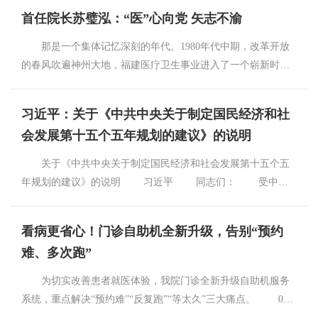
首任院长苏璧泓：“医”心向党 矢志不渝
那是一个集体记忆深刻的年代。1980年代中期，改革开放
的春风吹遍神州大地，福建医疗卫生事业进入了一个崭新时
代，福建省肿瘤医院筹建成立。年近花甲的苏璧泓临危受命，
勇担开路先锋，接下福建省肿瘤医院首任院长一职，带领一班
习近平：关于《中共中央关于制定国民经济和社
人边基建边开诊，筚路蓝缕、艰苦创业，开创福建肿瘤防治工
会发展第十五个五年规划的建议》的说明
作局面。他将“医者仁心、医者担当”融入信仰，把整个身心投
入到肿瘤防治的发展事业之中。今天，院庆日来临之际，我们
关于《中共中央关于制定国民经济和社会发展第十五个五
一起重温首任院长苏璧泓“医”心向党、矢志不渝的光辉事迹。
年规划的建议》的说明 习近平 同志们： 受中央
苏璧泓（1926—2001），福建省肿瘤医院首任院长、主任
政治局委托，我就《中共中央关于制定国民经济和社会发展第
医师，著名肿瘤防治与研究专家，我省肿瘤学科的创始人，福
十五个五年规划的建议》（以下简称《建议》）起草的有关情
看病更省心！门诊自助机全新升级，告别“预约
建医科大学教授，国务院政府特殊津贴获得者。福建省第八届
况向全会作说明。 中国共产党第二十届中央委员会第四次
人大常委会委员，政协福建省第六届委员会委员、农工党福建
难、多次跑”
全体会议，于2025年10月20日至23日在北京举行。中央委员会
省第七届委员会副主任委员及第八届顾问，1988年被省卫生厅
总书记习近平作重要讲话。新华社记者 谢环驰 摄 一、
为切实改善患者就医体验，我院门诊全新升级自助机服务
授予卫生战线先进工作者称号，曾任中国癌症研究基金会常务
《建议》稿起草过程 制定中长期规划指导经济社会发展，
系统，重点解决“预约难”“反复跑”“等太久”三大痛点。 01.
理事、中国抗癌协会理事、福建省抗癌协会理事长及福建省医
是我们党治国理政的一种重要方式。“十四五”规划将于今年完
看病检查一站式服务 ✅ 集中预约挂号，分时段精准预约