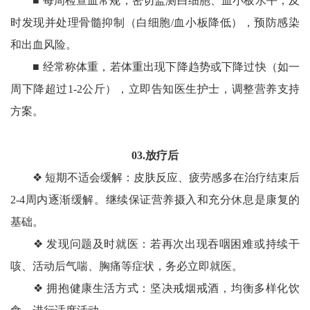
■ 每周检查血常规‌，密切监测白细胞、血小板水平，及
时发现并处理骨髓抑制（白细胞/血小板降低），预防感染
和出血风险。‌
■ 经常称体重，‌若体重出现下降趋势或下降过快（如一
周下降超过1-2公斤），‌立即告知医生护士‌，调整营养支持
方案。
03.放疗后
❖ 短期不适会缓解：‌皮肤反应、疲劳感多在治疗结束后
2-4周内逐渐缓解。‌继续保证营养摄入和充分休息‌是康复的
基础。
❖ 发现问题及时就医：‌若再次出现吞咽困难或‌持续干
咳、活动后气喘、胸痛等症状‌，‌务必立即就医。
❖ 拥抱健康生活方式：‌‌坚决戒烟戒酒，‌‌均衡多样化饮