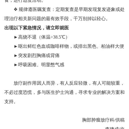
食，进行‌适度活动。
❖ 规律遵医嘱复查：定期复查是‌早期发现复发迹象或处
理治疗相关新问题的最有效手段‌，千万别掉以轻心。
出现以下紧急情况，请立即就医
►高烧不退（体温>38.5℃）‌
►呕出鲜红色血或咖啡样物，或排出黑色、柏油样大便‌
►突发剧烈胸痛或背痛‌
►呼吸困难、明显憋气感
放疗副作用因人而异，有人反应轻微，有人可能较重，
不必过度恐慌，多与医生护士沟通，寻求专业的解决方案和
支持。
胸部肿瘤放疗科/供稿