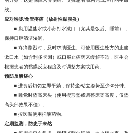
的方案，这是‌保障营养供给、支撑患者顺利完成治疗的生命
线‌。
应对喉咙/食管疼痛（放射性黏膜炎）
■ 勤用‌温盐水或小苏打水‌漱口（尤其是饭后、睡前），
保持口腔清洁湿润。
■ 疼痛剧烈时，‌及时求助医生。‌可使用医生处方的止痛
漱口水（如含利多卡因）或口服止痛药来缓解不适，医生会
根据患者的黏膜反应程度及时调整方案或用药。‌
预防反酸烧心
■ 进食后‌切勿立即平躺‌，保持坐/站立姿势至少30分钟。
■ 睡觉时‌垫高床头‌（使用楔形垫或调整床架高度，仅垫
高头部效果不佳）。
‌■ 按医嘱‌使用抑酸药物。
定期监测，防患于未然