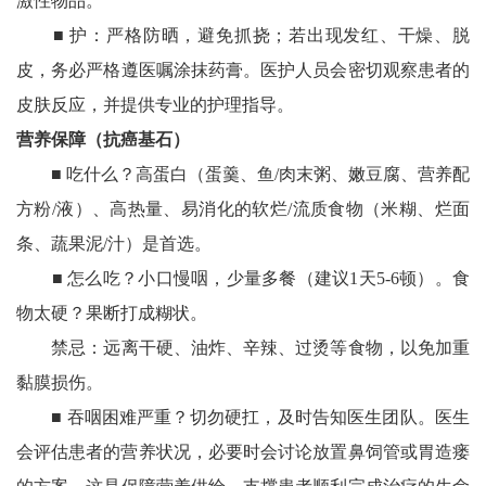
激性物品。
■ 护：‌‌严格防晒，避免抓挠；若出现发红、干燥、脱
皮，务必‌严格遵医嘱‌涂抹药膏。医护人员会密切观察患者的
皮肤反应，并提供专业的护理指导。‌
营养保障（抗癌基石）
■ 吃什么？‌高蛋白（蛋羹、鱼/肉末粥、嫩豆腐、营养配
方粉/液）、高热量、易消化的软烂/流质食物（米糊、烂面
条、蔬果泥/汁）是首选。
■ 怎么吃？‌小口慢咽，少量多餐（建议1天5-6顿）。‌食
物太硬？果断打成糊状。‌
禁忌：‌远离干硬、油炸、辛辣、过烫等食物，以免加重
黏膜损伤。
■ 吞咽困难严重？切勿硬扛，‌‌及时告知医生团队。医生
会评估患者的营养状况，必要时会讨论放置鼻饲管或胃造瘘