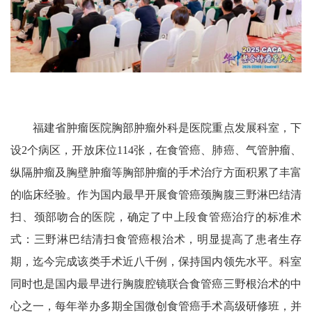
福建省肿瘤医院胸部肿瘤外科是医院重点发展科室，下
设2个病区，开放床位114张，在食管癌、肺癌、气管肿瘤、
纵隔肿瘤及胸壁肿瘤等胸部肿瘤的手术治疗方面积累了丰富
的临床经验。作为国内最早开展食管癌颈胸腹三野淋巴结清
扫、颈部吻合的医院，确定了中上段食管癌治疗的标准术
式：三野淋巴结清扫食管癌根治术，明显提高了患者生存
期，迄今完成该类手术近八千例，保持国内领先水平。科室
同时也是国内最早进行胸腹腔镜联合食管癌三野根治术的中
心之一，每年举办多期全国微创食管癌手术高级研修班，并