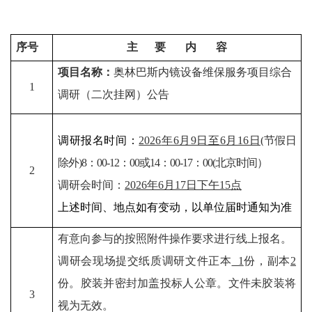
序号
主 要 内 容
项目名称：
奥林巴斯内镜设备维保服务项目综合
1
调研（二次挂网）公告
调研报名时间：
2026
年6月9日至6月16日
(
节假日
除外)8：00-12：00或14：00-17：00(北京时间）
2
调研会时间：
2026
年
6
月
17
日下午
15
点
上述时间、地点如有变动，以单位届时通知为准
有意向参与的按照附件操作要求进行线上报名。
调研会现场提交纸质调研文件正本
1
份，副本
2
份。胶装并密封加盖投标人公章。文件未胶装将
3
视为无效。