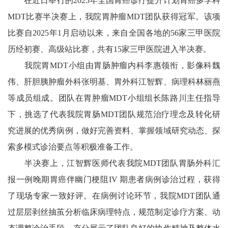
在近日举行的2025年全国胃癌诊疗提升计划胃癌多学科
MDT比赛半决赛上，我院胃肿瘤MDT团队获得冠军。该项
比赛自2025年1月启动以来，来自全国各地的56家三甲医院
历经初赛、高级站比赛，共有15家三甲医院进入半决赛。
我院胃MDT小组由胃肠肿瘤内科李惠领衔，影像科魏
伟、肝胆胰肿瘤外科张明基、胃外科江智辉、病理科林丽燕
等成员组成。团队在胃肿瘤MDT小组组长陈路川主任指导
下，挑选了代表我院胃肠MDT团队规范治疗理念及转化研
究进展的优秀病例，做好完善资料、掌握领域研究动态、探
索多模式诊治要点等积极准备工作。
半决赛上，江智辉医师代表我院MDT团队胃肠外科汇
报一例晚期胃癌伴幽门梗阻IV 期患者病例诊治过程，获得
了现场专家一致好评。在病例讨论环节，我院MDT团队通
过层层剥丝抽茧分析临床病理特点，规范制定诊疗方案、动