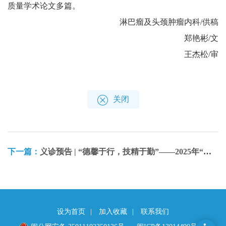
质量学术论文多篇。
淋巴瘤及头颈肿瘤内科/供稿
郑艳彬/文
王杰松/审
关闭
下一篇：
义诊预告 | “德馨于行，技精于勤”——2025年“中国医师节”福建省肿瘤医院肿瘤大型专家义诊活动
设为首页
|
加入收藏
|
联系我们