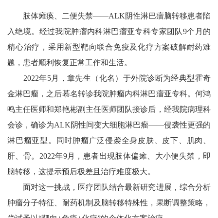
肢体瘫痪、二便失禁——ALK阴性淋巴瘤脑转移患者陷
入绝境。经过我院肿瘤内科淋巴瘤亚专科专家团队9个月的
精心治疗，采用新型靶向联合免疫及化疗方案破解耐药难
题，患者顺利恢复正常工作和生活。
2022年5月，章先生（化名）于外院诊断为经典型霍奇
金淋巴瘤，之后慕名转诊我院肿瘤内科淋巴瘤亚专科。何鸿
鸣主任医师和郑艳彬副主任医师团队接诊后，经我院病理科
会诊，确诊为ALK阴性间变大细胞淋巴瘤——侵袭性更强的
淋巴瘤亚型。同时肿瘤广泛侵袭全身皮肤、皮下、肌肉、
肝、骨。2022年9月，患者出现肢体偏瘫、大小便失禁，即
脑转移，这提示预后极差且治疗难度极大。
面对这一挑战，医疗团队结合最新研究进展，综合分析
肿瘤分子特征、耐药机制及脑转移特殊性，果断调整策略，